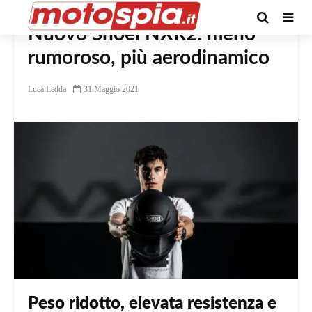
Nuovo Shoei NXR2: meno
rumoroso, più aerodinamico
Luca Ledda
31 Maggio 2021
Peso ridotto, elevata resistenza e