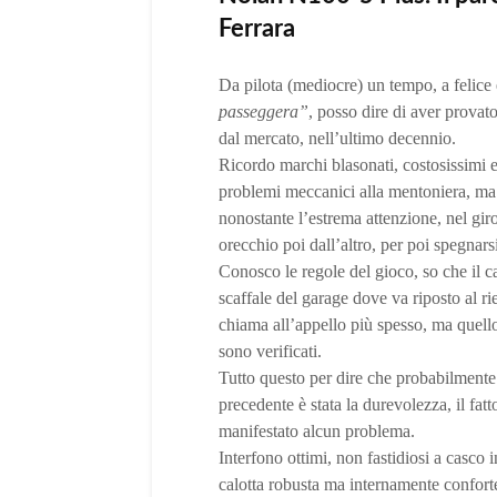
Ferrara
Da pilota (mediocre) un tempo, a felice 
passeggera”
, posso dire di aver provat
dal mercato, nell’ultimo decennio.
Ricordo marchi blasonati, costosissimi e
problemi meccanici alla mentoniera, ma s
nonostante l’estrema attenzione, nel gir
orecchio poi dall’altro, per poi spegnar
Conosco le regole del gioco, so che il c
scaffale del garage dove va riposto al r
chiama all’appello più spesso, ma quello
sono verificati.
Tutto questo per dire che probabilment
precedente è stata la durevolezza, il fa
manifestato alcun problema.
Interfono ottimi, non fastidiosi a casco 
calotta robusta ma internamente conforte