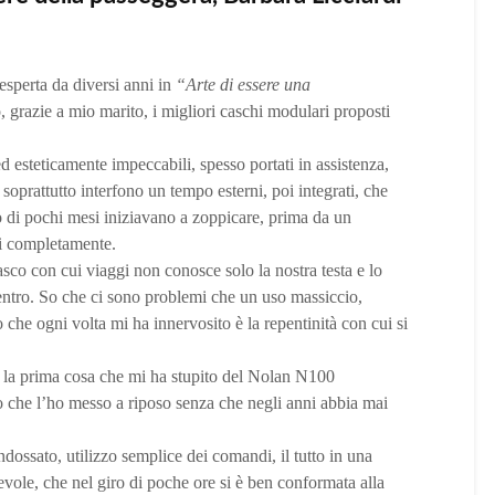
esperta da diversi anni in
“Arte di essere una
o, grazie a mio marito, i migliori caschi modulari proposti
d esteticamente impeccabili, spesso portati in assistenza,
oprattutto interfono un tempo esterni, poi integrati, che
o di pochi mesi iniziavano a zoppicare, prima da un
si completamente.
asco con cui viaggi non conosce solo la nostra testa e lo
ientro. So che ci sono problemi che un uso massiccio,
 che ogni volta mi ha innervosito è la repentinità con cui si
e la prima cosa che mi ha stupito del Nolan N100
tto che l’ho messo a riposo senza che negli anni abbia mai
indossato, utilizzo semplice dei comandi, il tutto in una
vole, che nel giro di poche ore si è ben conformata alla