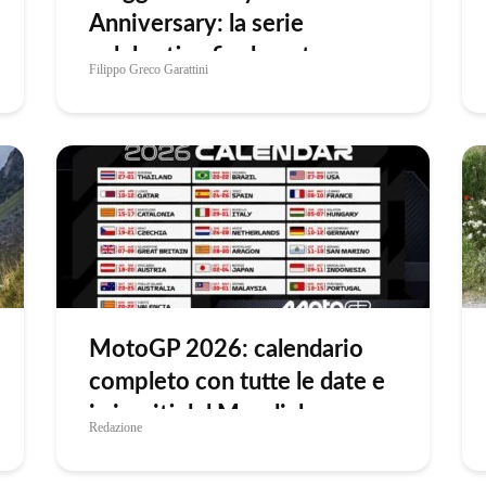
Anniversary: la serie
celebrativa finalmente su
Filippo Greco Garattini
strada
MotoGP 2026: calendario
completo con tutte le date e
i circuiti del Mondiale
Redazione