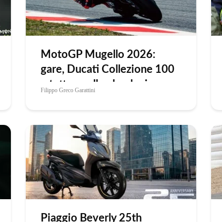
MotoGP Mugello 2026:
gare, Ducati Collezione 100
e tutto quello che devi
Filippo Greco Garattini
sapere
Piaggio Beverly 25th