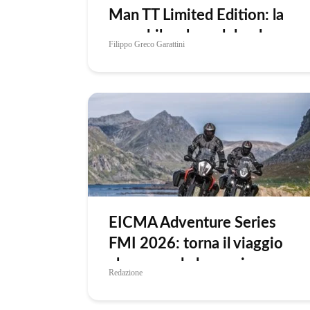
Man TT Limited Edition: la
superbike che celebra la
Filippo Greco Garattini
corsa più pericolosa del
mondo
EICMA Adventure Series
FMI 2026: torna il viaggio
che accende la passione
Redazione