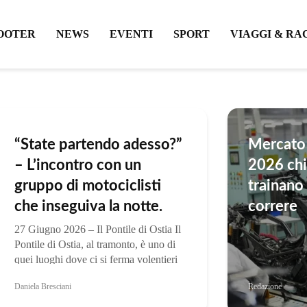
OOTER
NEWS
EVENTI
SPORT
VIAGGI & RA
“State partendo adesso?”
Mercato 
– L’incontro con un
2026 chi
gruppo di motociclisti
trainano 
che inseguiva la notte.
correre
27 Giugno 2026 – Il Pontile di Ostia Il
Pontile di Ostia, al tramonto, è uno di
quei luoghi dove ci si ferma volentieri
qualche minuto in più. C’è chi
Daniela Bresciani
Redazione
passeggia, chi fotografa il Sole che
lentamente scompare...