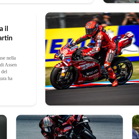
 il
rtin
use nella
 di Assen
 del
ura ha