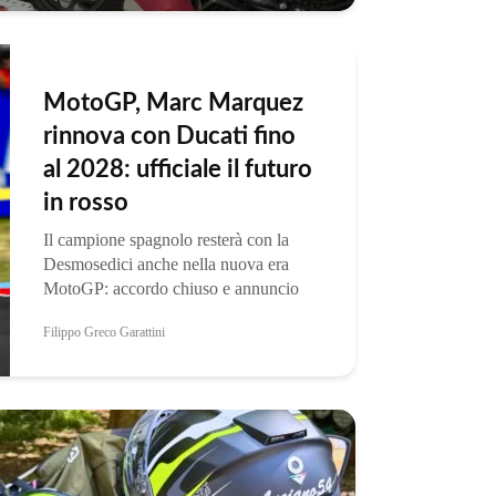
MotoGP, Marc Marquez
rinnova con Ducati fino
al 2028: ufficiale il futuro
in rosso
Il campione spagnolo resterà con la
Desmosedici anche nella nuova era
MotoGP: accordo chiuso e annuncio
ufficiale su Instagram Marc Marquez
Filippo Greco Garattini
resterà in Ducati fino alla fine del
2028. L’annuncio ufficiale chiude
una...