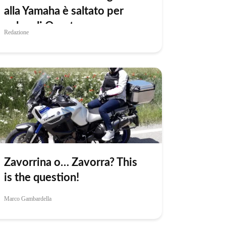
alla Yamaha è saltato per
colpa di Quartararo
Redazione
Zavorrina o… Zavorra? This
is the question!
Marco Gambardella