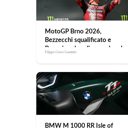
MotoGP Brno 2026,
Bezzecchi squalificato e
Bagnaia sul podio: weekend
Filippo Greco Garattini
da dentro o fuori per la
classifica
BMW M 1000 RR Isle of