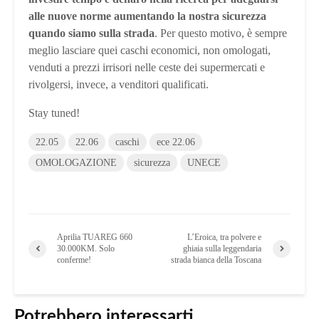
alle nuove norme aumentando la nostra sicurezza
quando siamo sulla strada
. Per questo motivo, è sempre
meglio lasciare quei caschi economici, non omologati,
venduti a prezzi irrisori nelle ceste dei supermercati e
rivolgersi, invece, a venditori qualificati.
Stay tuned!
22.05
22.06
caschi
ece 22.06
OMOLOGAZIONE
sicurezza
UNECE
Aprilia TUAREG 660
L’Eroica, tra polvere e
30.000KM. Solo
ghiaia sulla leggendaria
conferme!
strada bianca della Toscana
Potrebbero interessarti