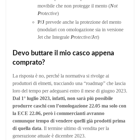
movibile che non protegge il mento (
N
ot
P
rotective
)
P/J
prevede anche la protezione del mento
(modulari con omologazione sia in versione
Jet che Integrale
P
rotective/
J
et
)
Devo buttare il mio casco appena
comprato?
La risposta è no, perché la normativa si rivolge ai
produttori di elmetti, tracciando una “roadmap” che lascia
loro del tempo per adeguarsi entro il mese di giugno 2023.
Dal 1° luglio 2023, infatti, non sarà più possibile
produrre caschi con l’omologazione 22.05 ma solo con
la ECE 22.06, però i commercianti avranno
comunque tempo di vendere quelli già prodotti prima
di quella data
. Il termine ultimo di vendita per la
generazione attuale è dicembre 2023.