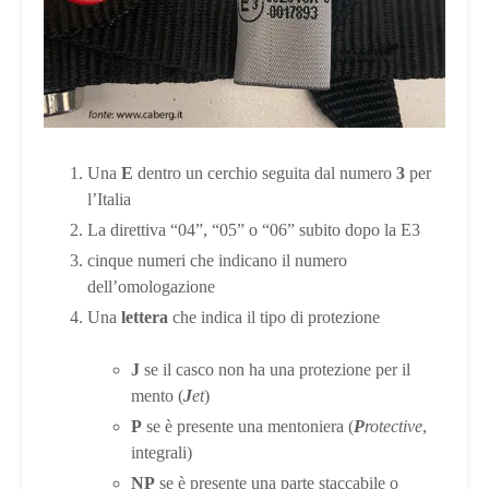
Una
E
dentro un cerchio seguita dal numero
3
per
l’Italia
La direttiva “04”, “05” o “06” subito dopo la E3
cinque numeri che indicano il numero
dell’omologazione
Una
lettera
che indica il tipo di protezione
J
se il casco non ha una protezione per il
mento (
J
et
)
P
se è presente una mentoniera (
P
rotective
,
integrali)
NP
se è presente una parte staccabile o