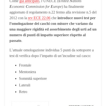
Come
già anticipato
, l’UNECE (
U
nited
N
ations
E
conomic
C
ommission for
E
urope
) ha finalmente
aggiornato il regolamento n.22 fermo alla revisione n.5 del
2012 con la
rev ECE 22.06
che
introduce nuovi test per
l’omologazione dei caschi con misure che variano da
una maggiore rigidità ed assorbimento degli urti ad un
numero di punti di impatto superiore rispetto al
passato
.
L’attuale omologazione individua 5 punti da sottoporre a
test di verifica dopo l’impatto di un’incudine sul casco:
Frontale
Mentoniera
Sommità superiore
Laterali
Retro