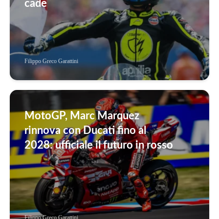
cade
Filippo Greco Garattini
MotoGP, Marc Marquez
rinnova con Ducati fino al
2028: ufficiale il futuro in rosso
Filippo Greco Garattini