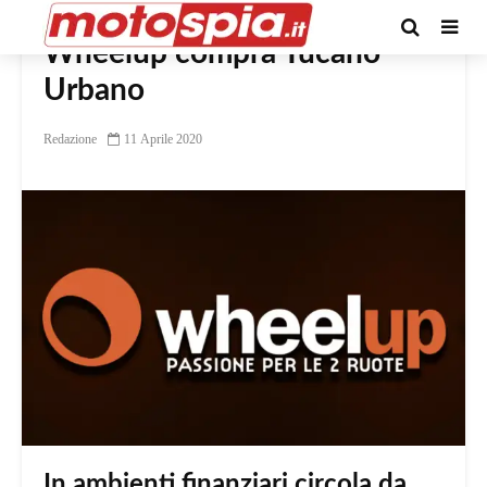
Wheelup compra Tucano
Urbano
Redazione
11 Aprile 2020
In ambienti finanziari circola da