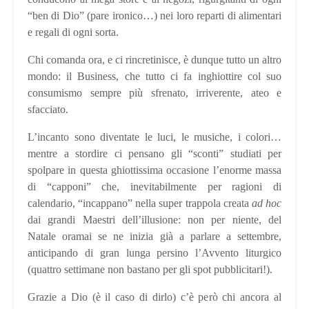
“ben di Dio” (pare ironico…) nei loro reparti di alimentari
e regali di ogni sorta.
Chi comanda ora, e ci rincretinisce, è dunque tutto un altro
mondo: il Business, che tutto ci fa inghiottire col suo
consumismo sempre più sfrenato, irriverente, ateo e
sfacciato.
L’incanto sono diventate le luci, le musiche, i colori…
mentre a stordire ci pensano gli “sconti” studiati per
spolpare in questa ghiottissima occasione l’enorme massa
di “capponi” che, inevitabilmente per ragioni di
calendario, “incappano” nella super trappola creata
ad hoc
dai grandi Maestri dell’illusione: non per niente, del
Natale oramai se ne inizia già a parlare a settembre,
anticipando di gran lunga persino l’Avvento liturgico
(quattro settimane non bastano per gli spot pubblicitari!).
Grazie a Dio (è il caso di dirlo) c’è però chi ancora al