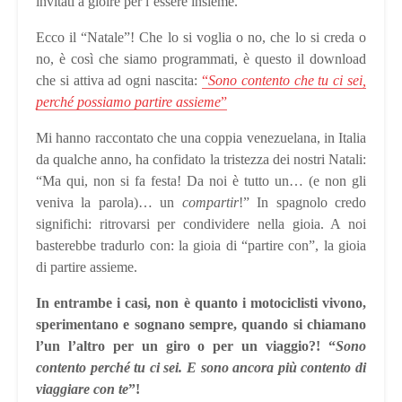
invitati a gioire per l’essere insieme.
Ecco il “Natale”! Che lo si voglia o no, che lo si creda o
no, è così che siamo programmati, è questo il download
che si attiva ad ogni nascita:
“
Sono contento che tu ci sei,
perché possiamo partire assieme
”
Mi hanno raccontato che una coppia venezuelana, in Italia
da qualche anno, ha confidato la tristezza dei nostri Natali:
“Ma qui, non si fa festa! Da noi è tutto un… (e non gli
veniva la parola)… un
compartir
!” In spagnolo credo
significhi: ritrovarsi per condividere nella gioia. A noi
basterebbe tradurlo con: la gioia di “partire con”, la gioia
di partire assieme.
In entrambe i casi, non è quanto i motociclisti vivono,
sperimentano e sognano sempre, quando si chiamano
l’un l’altro per un giro o per un viaggio?! “
Sono
contento perché tu ci sei. E sono ancora più contento di
viaggiare con te
”!