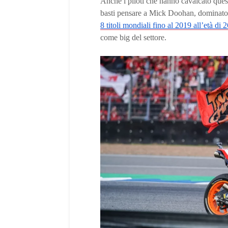
Anche i piloti che hanno cavalcato ques
basti pensare a Mick Doohan, dominato
8 titoli mondiali fino al 2019 all’età di 
come big del settore.