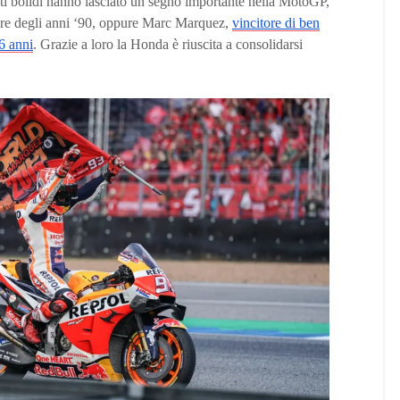
ti bolidi hanno lasciato un segno importante nella MotoGP,
re degli anni ‘90, oppure Marc Marquez,
vincitore di ben
26 anni
. Grazie a loro la Honda è riuscita a consolidarsi