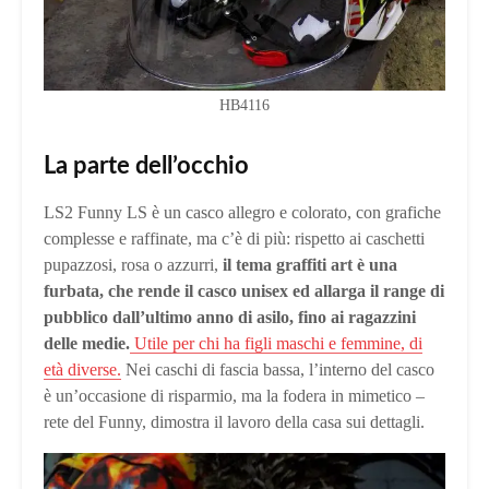
HB4116
La parte dell’occhio
LS2 Funny LS è un casco allegro e colorato, con grafiche
complesse e raffinate, ma c’è di più: rispetto ai caschetti
pupazzosi, rosa o azzurri,
il tema graffiti art è una
furbata, che rende il casco unisex ed allarga il range di
pubblico dall’ultimo anno di asilo, fino ai ragazzini
delle medie.
Utile per chi ha figli maschi e femmine, di
età diverse.
Nei caschi di fascia bassa, l’interno del casco
è un’occasione di risparmio, ma la fodera in mimetico –
rete del Funny, dimostra il lavoro della casa sui dettagli.