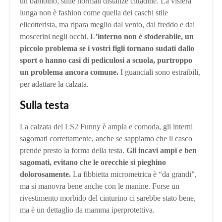
un bambino, sulle normali distanze cittadine. La visiera
lunga non è fashion come quella dei caschi stile
elicotterista, ma ripara meglio dal vento, dal freddo e dai
moscerini negli occhi.
L’interno non è sfoderabile, un
piccolo problema se i vostri figli tornano sudati dallo
sport o hanno casi di pediculosi a scuola, purtroppo
un problema ancora comune.
I guanciali sono estraibili,
per adattare la calzata.
Sulla testa
La calzata del LS2 Funny è ampia e comoda, gli interni
sagomati correttamente, anche se sappiamo che il casco
prende presto la forma della testa.
Gli incavi ampi e ben
sagomati, evitano che le orecchie si pieghino
dolorosamente.
La fibbietta micrometrica è “da grandi”,
ma si manovra bene anche con le manine. Forse un
rivestimento morbido del cinturino ci sarebbe stato bene,
ma è un dettaglio da mamma iperprotettiva.