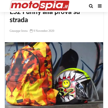
LS2 Funny alla prova su
strada
Giuseppe Irrera
9 Novembre 2020