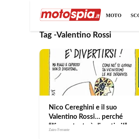
MOTO
SC
Tag -Valentino Rossi
Nico Cereghini e il suo
Valentino Rossi… perché
“l’importante è divertirsi!”.
Zairo Ferrante