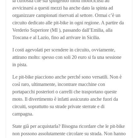
la curiosità che sta spingendo molti motociclisti ad
avvicinarsi a questi mezzi ha anche dato la spinta ad
organizzare campionati riservati al settore. Ormai c’è un
circuito dedicato alle pit-bike in ogni regione. A partire da
Verderio Superiore (MI ), passando dall’Emilia, alla
Toscana e al Lazio, fino ad arrivare in Sicilia.
I costi agevolati per scendere in circuito, ovviamente,
attirano molto: spesso con soli 20 euro si fa una sessione
in pista.
Le pit-bike piacciono anche perché sono versatili. Non è
così raro, ultimamente, incontrare macchine con
portapacchi posteriori o carrelli che trasportano queste
moto. Il divertimento è infatti assicurato anche fuori da
circuiti, soprattutto su strade private sterrate e di
campagna.
State già per acquistarla? Bisogna ricordare che le pit-bike
non possono assolutamente circolare su strada. Non hanno