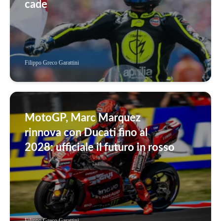
cade
Filippo Greco Garattini
MotoGP, Marc Marquez
rinnova con Ducati fino al
2028: ufficiale il futuro in rosso
Filippo Greco Garattini