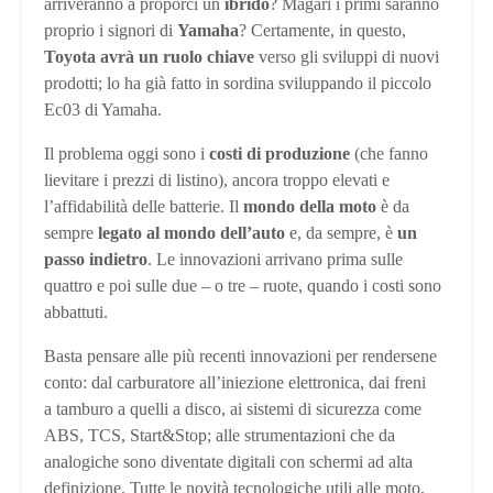
arriveranno a proporci un
ibrido
? Magari i primi saranno
proprio i signori di
Yamaha
? Certamente, in questo,
Toyota avrà un ruolo chiave
verso gli sviluppi di nuovi
prodotti; lo ha già fatto in sordina sviluppando il piccolo
Ec03 di Yamaha.
Il problema oggi sono i
costi di produzione
(che fanno
lievitare i prezzi di listino), ancora troppo elevati e
l’affidabilità delle batterie. Il
mondo della moto
è da
sempre
legato al mondo dell’auto
e, da sempre, è
un
passo indietro
. Le innovazioni arrivano prima sulle
quattro e poi sulle due – o tre – ruote, quando i costi sono
abbattuti.
Basta pensare alle più recenti innovazioni per rendersene
conto: dal carburatore all’iniezione elettronica, dai freni
a tamburo a quelli a disco, ai sistemi di sicurezza come
ABS, TCS, Start&Stop; alle strumentazioni che da
analogiche sono diventate digitali con schermi ad alta
definizione. Tutte le novità tecnologiche utili alle moto,