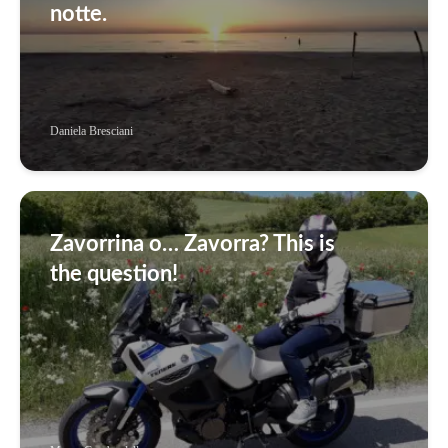
notte.
Daniela Bresciani
Zavorrina o… Zavorra? This is
the question!