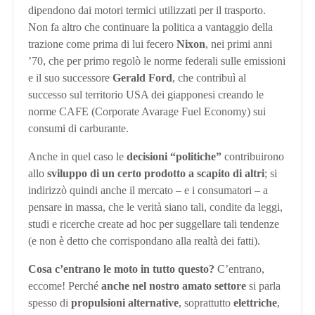
dipendono dai motori termici utilizzati per il trasporto.
Non fa altro che continuare la politica a vantaggio della
trazione come prima di lui fecero
Nixon
, nei primi anni
’70, che per primo regolò le norme federali sulle emissioni
e il suo successore
Gerald Ford
, che contribuì al
successo sul territorio USA dei giapponesi creando le
norme CAFE (Corporate Avarage Fuel Economy) sui
consumi di carburante.
Anche in quel caso le
decisioni “politiche”
contribuirono
allo
sviluppo di un certo prodotto a scapito di altri
; si
indirizzò quindi anche il mercato – e i consumatori – a
pensare in massa, che le verità siano tali, condite da leggi,
studi e ricerche create ad hoc per suggellare tali tendenze
(e non è detto che corrispondano alla realtà dei fatti).
Cosa c’entrano le moto in tutto questo?
C’entrano,
eccome! Perché
anche nel nostro amato settore
si parla
spesso di
propulsioni alternative
, soprattutto
elettriche
,