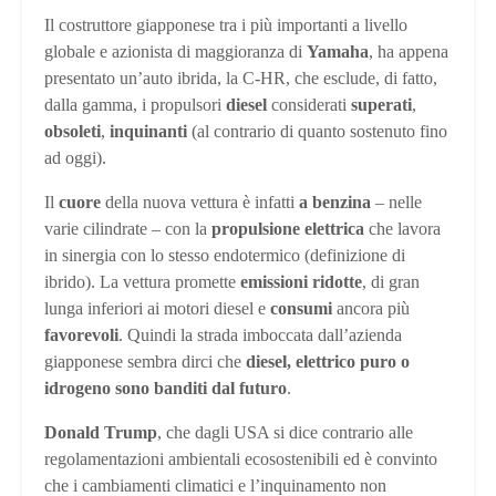
Il costruttore giapponese tra i più importanti a livello
globale e azionista di maggioranza di
Yamaha
, ha appena
presentato un’auto ibrida, la C-HR, che esclude, di fatto,
dalla gamma, i propulsori
diesel
considerati
superati
,
obsoleti
,
inquinanti
(al contrario di quanto sostenuto fino
ad oggi).
Il
cuore
della nuova vettura è infatti
a benzina
– nelle
varie cilindrate – con la
propulsione elettrica
che lavora
in sinergia con lo stesso endotermico (definizione di
ibrido). La vettura promette
emissioni ridotte
, di gran
lunga inferiori ai motori diesel e
consumi
ancora più
favorevoli
. Quindi la strada imboccata dall’azienda
giapponese sembra dirci che
diesel, elettrico puro o
idrogeno sono banditi dal futuro
.
Donald Trump
, che dagli USA si dice contrario alle
regolamentazioni ambientali ecosostenibili ed è convinto
che i cambiamenti climatici e l’inquinamento non