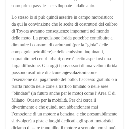
sono prima passate – e sviluppate – dalle auto.
Lo stesso lo si può quindi asserire in campo motoristico;
da qui la convinzione che le scelte di costruttori del calibro
di Toyota avranno conseguenze importanti nel mondo
delle moto. La propulsione ibrida potrebbe contribuire a
diminuire i consumi di carburanti (per la “gioia” delle
compagnie petrolifere) e delle emissioni inquinanti,
sopratutto nei centri urbani; dove è lecito aspettarsi una
larga diffusione. Gia oggi i possessori di una vettura ibrida
possono usufruire di alcune
agevolazioni
come
l’esenzione dal pagamento del bollo, l’accesso gratuito o a
tariffa ridotta nelle zone a traffico limitato o nelle aree
“blindate” (in futuro anche per le moto) come l’Area C di
Milano. Questo per la mobilità. Per chi cerca il
divertimento e che quindi non abbandonerà mai
l’emozione di un motore a benzina, e che presumibilmente
si rivolgerà a piste e luoghi dedicati agli sport motoristici,
diciamo di stare tranquillo, il motore a scoppio non si può