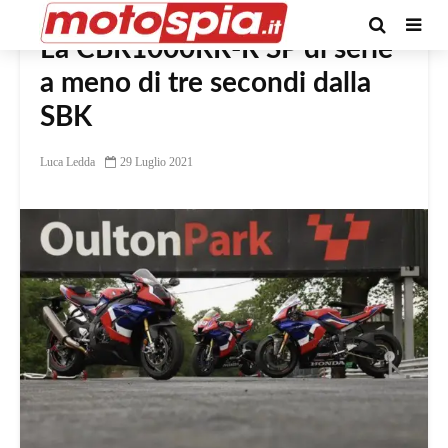
La CBR1000RR-R SP di serie
a meno di tre secondi dalla
SBK
Luca Ledda
29 Luglio 2021