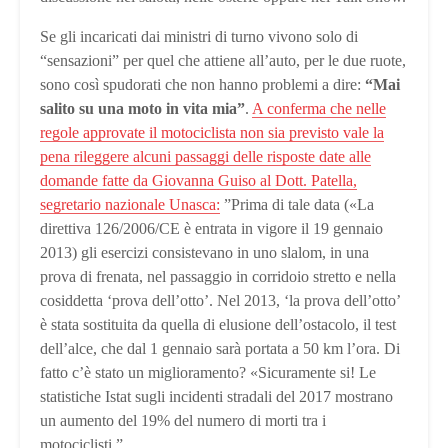
Se gli incaricati dai ministri di turno vivono solo di
“sensazioni” per quel che attiene all’auto, per le due ruote,
sono così spudorati che non hanno problemi a dire:
“Mai
salito su una moto in vita mia”
.
A conferma che nelle
regole approvate il motociclista non sia previsto vale la
pena rileggere alcuni passaggi delle risposte date alle
domande fatte da Giovanna Guiso al Dott. Patella,
segretario nazionale Unasca:
”Prima di tale data («La
direttiva 126/2006/CE è entrata in vigore il 19 gennaio
2013) gli esercizi consistevano in uno slalom, in una
prova di frenata, nel passaggio in corridoio stretto e nella
cosiddetta ‘prova dell’otto’. Nel 2013, ‘la prova dell’otto’
è stata sostituita da quella di elusione dell’ostacolo, il test
dell’alce, che dal 1 gennaio sarà portata a 50 km l’ora. Di
fatto c’è stato un miglioramento? «Sicuramente si! Le
statistiche Istat sugli incidenti stradali del 2017 mostrano
un aumento del 19% del numero di morti tra i
motociclisti.”