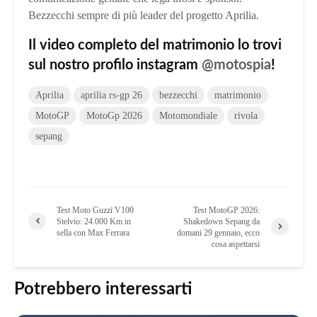
Bezzecchi sempre di più leader del progetto Aprilia.
Il video completo del matrimonio lo trovi
sul nostro profilo instagram
@motospia
!
Aprilia
aprilia rs-gp 26
bezzecchi
matrimonio
MotoGP
MotoGp 2026
Motomondiale
rivola
sepang
Test Moto Guzzi V100
Test MotoGP 2026:
Stelvio: 24.000 Km in
Shakedown Sepang da
sella con Max Ferrara
domani 29 gennaio, ecco
cosa aspettarsi
Potrebbero interessarti