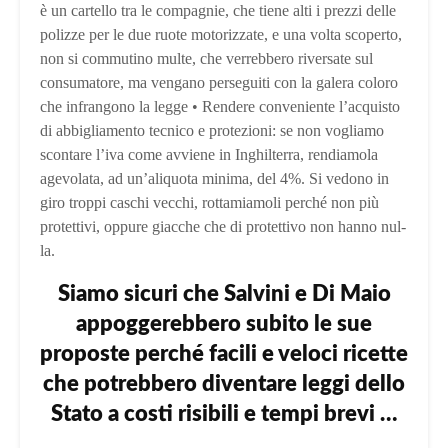
è un cartello tra le compagnie, che tiene alti i prezzi delle
po­lizze per le due ruote motorizzate, e una volta scoperto,
non si commutino multe, che verreb­bero riversate sul
consumatore, ma vengano perseguiti con la galera coloro
che infrangono la legge • Rendere conveniente l’acquisto
di abbiglia­mento tecnico e protezioni: se non vogliamo
scontare l’iva come avviene in Inghilterra, ren­diamola
agevolata, ad un’aliquota minima, del 4%. Si vedono in
giro troppi caschi vecchi, rottamiamoli perché non più
protettivi, op­pure giacche che di protettivo non hanno nul­
la.
Siamo sicuri che Salvini e Di Maio
appoggerebbero subito le sue
proposte perché facili e veloci ricette
che potrebbero diventare leggi dello
Stato a costi risibili e tempi brevi …