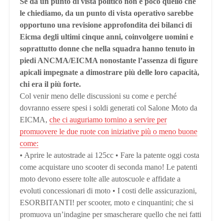
Se da un punto di vista politico non è poco quello che
le chiediamo, da un punto di vista operativo sarebbe
opportuno una revisione approfondita dei bilanci di
Eicma degli ultimi cinque anni, coinvolgere uomini e
soprattutto donne che nella squadra hanno tenuto in
piedi ANCMA/EICMA nonostante l’assenza di figure
apicali impegnate a dimostrare più delle loro capacità,
chi era il più forte.
Col venir meno delle discussioni su come e perché
dovranno essere spesi i soldi generati col Salone Moto da
EICMA,
che ci auguriamo tornino a servire per
promuovere le due ruote con iniziative più o meno buone
come:
• Aprire le autostrade ai 125cc • Fare la patente oggi costa
come acquistare uno scooter di seconda mano! Le patenti
moto devono essere tolte alle autoscuole e affidate a
evoluti concessionari di moto • I costi delle assicurazioni,
ESORBITANTI! per scooter, moto e cinquantini; che si
promuova un’indagine per smascherare quello che nei fatti