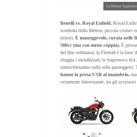
La Meteor Supernova,
Benelli vs. Royal Enfield.
Royal Enfie
sostituita dalla Meteor, piccola cruise
irrisori.
È maneggevole, curata nelle f
500cc (ma con meno coppia).
È pensata
del fine settimana; la Fireball è la base 
sfoggia i metallizzati; la Supernova (€4.
minischienalino sulla sella passeggero.
hanno la presa USB al manubrio,
ma 
veramente interessante, tra gli accessori 