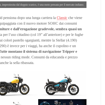
 impreziosita dal doppio scarico, è una moto pensata per il mercato indiano.
ld pensiona dopo una lunga carriera la
Classic
che viene
r equipaggiata con il nuovo motore SOHC dai consumi
initure e dall’erogazione gradevole, sembra quasi un
 per l’uso cittadino (col 19” all’anteriore) e per le fughe
dai colori pastello sgargianti, mentre la Stellar (4.190)
290) è invece per i viaggi, ha anche il cupolino e un
Tutte montano il sistema di navigazione Tripper e
nessun riding mode. Consumi da educanda e prezzo
anche la sella ribassata.