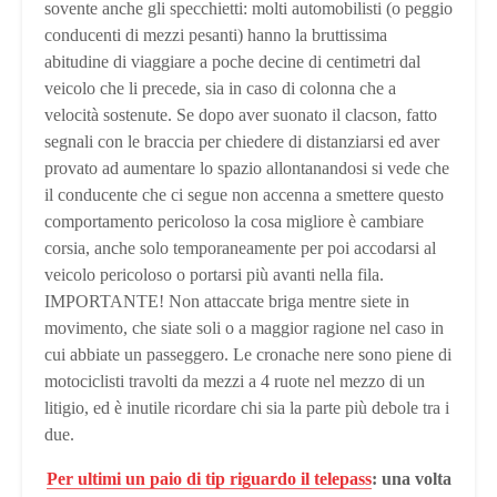
sovente anche gli specchietti: molti automobilisti (o peggio
conducenti di mezzi pesanti) hanno la bruttissima
abitudine di viaggiare a poche decine di centimetri dal
veicolo che li precede, sia in caso di colonna che a
velocità sostenute. Se dopo aver suonato il clacson, fatto
segnali con le braccia per chiedere di distanziarsi ed aver
provato ad aumentare lo spazio allontanandosi si vede che
il conducente che ci segue non accenna a smettere questo
comportamento pericoloso la cosa migliore è cambiare
corsia, anche solo temporaneamente per poi accodarsi al
veicolo pericoloso o portarsi più avanti nella fila.
IMPORTANTE! Non attaccate briga mentre siete in
movimento, che siate soli o a maggior ragione nel caso in
cui abbiate un passeggero. Le cronache nere sono piene di
motociclisti travolti da mezzi a 4 ruote nel mezzo di un
litigio, ed è inutile ricordare chi sia la parte più debole tra i
due.
Per ultimi un paio di tip riguardo il telepass
: una volta