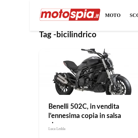
MOTO
SC
Tag -bicilindrico
Benelli 502C, in vendita
l’ennesima copia in salsa
cinese
Luca Ledda