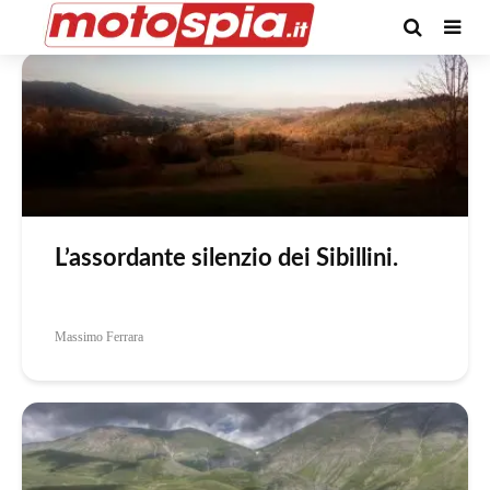
Tag -Monti Sibillini
L’assordante silenzio dei Sibillini.
Massimo Ferrara